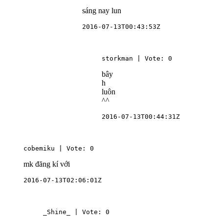
sáng nay lun
2016-07-13T00:43:53Z
storkman | Vote: 0
bây
h
luôn
^^
2016-07-13T00:44:31Z
cobemiku | Vote: 0
mk đăng kí với
2016-07-13T02:06:01Z
_Shine_ | Vote: 0