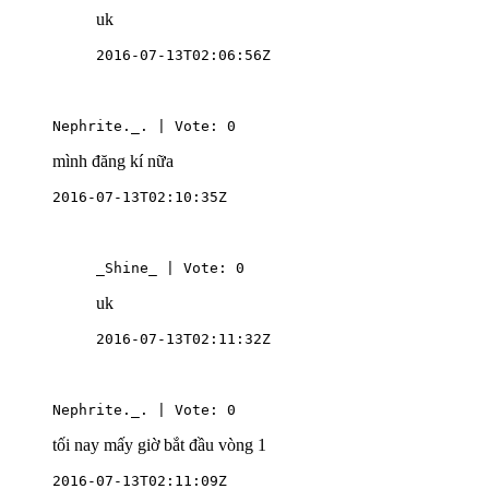
uk
2016-07-13T02:06:56Z
Nephrite._. | Vote: 0
mình đăng kí nữa
2016-07-13T02:10:35Z
_Shine_ | Vote: 0
uk
2016-07-13T02:11:32Z
Nephrite._. | Vote: 0
tối nay mấy giờ bắt đầu vòng 1
2016-07-13T02:11:09Z