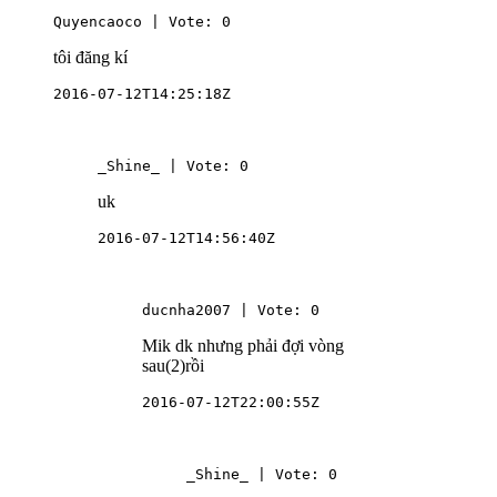
Quyencaoco | Vote: 0
tôi đăng kí
2016-07-12T14:25:18Z
_Shine_ | Vote: 0
uk
2016-07-12T14:56:40Z
ducnha2007 | Vote: 0
Mik dk nhưng phải đợi vòng
sau(2)rồi
2016-07-12T22:00:55Z
_Shine_ | Vote: 0