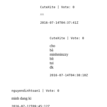
CuteXite | Vote: 0
^^
2016-07-14T04:37:41Z
CuteXite | Vote: 0
cho
bà
minhminzzy
bít
tui
đk
2016-07-14T04:38:10Z
nguyendinhtoan1 | Vote: 0
minh dang ki
2016-07-12T09:45:12Z