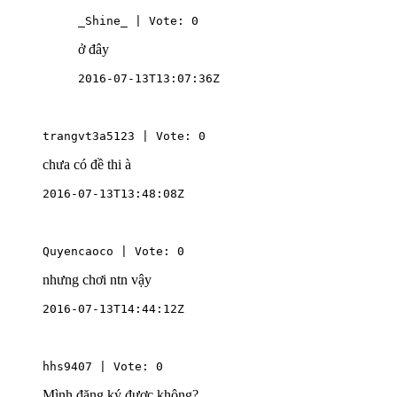
_Shine_ | Vote: 0
ở đây
2016-07-13T13:07:36Z
trangvt3a5123 | Vote: 0
chưa có đề thi à
2016-07-13T13:48:08Z
Quyencaoco | Vote: 0
nhưng chơi ntn vậy
2016-07-13T14:44:12Z
hhs9407 | Vote: 0
Mình đăng ký được không?