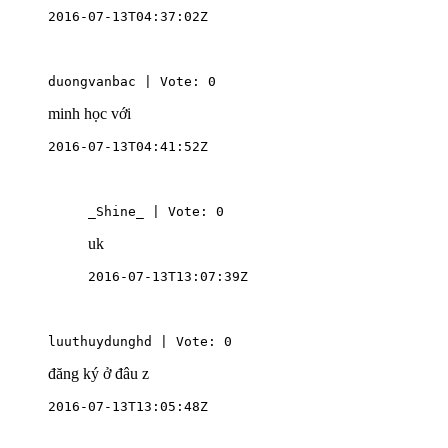
2016-07-13T04:37:02Z
duongvanbac | Vote: 0
minh học với
2016-07-13T04:41:52Z
_Shine_ | Vote: 0
uk
2016-07-13T13:07:39Z
luuthuydunghd | Vote: 0
đăng ký ở đâu z
2016-07-13T13:05:48Z