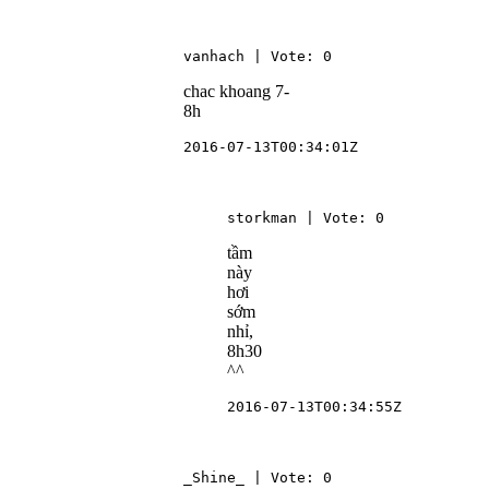
vanhach | Vote: 0
chac khoang 7-
8h
2016-07-13T00:34:01Z
storkman | Vote: 0
tầm
này
hơi
sớm
nhỉ,
8h30
^^
2016-07-13T00:34:55Z
_Shine_ | Vote: 0