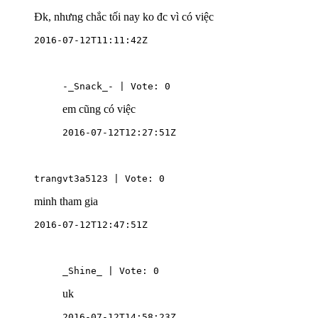
Đk, nhưng chắc tối nay ko đc vì có việc
2016-07-12T11:11:42Z
-_Snack_- | Vote: 0
em cũng có việc
2016-07-12T12:27:51Z
trangvt3a5123 | Vote: 0
minh tham gia
2016-07-12T12:47:51Z
_Shine_ | Vote: 0
uk
2016-07-12T14:58:23Z