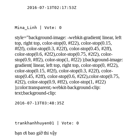
2016-07-13T02:17:53Z
Mina_Linh | Vote: 0
style="background-image: -webkit-gradient( linear, left
top, right top, color-stop(0, #f22), color-stop(0.15,
#f2f), color-stop(0.3, #22f), color-stop(0.45, #2ff),
color-stop(0.6, #2f2),color-stop(0.75, #2f2), color-
stop(0.9, #ff2), color-stop(1, #f22) );background-image:
gradient( linear, left top, right top, color-stop(0, #f22),
color-stop(0.15, #f2f), color-stop(0.3, #22f), color-
stop(0.45, #2ff), color-stop(0.6, #2f2),color-stop(0.75,
#2f2), color-stop(0.9, #ff2), color-stop(1, #f22)
);color:transparent;-webkit-background-clip:
text;background-clip:
2016-07-13T03:48:35Z
trankhanhhuyen01 | Vote: 0
bạn ơi bao giờ thi vậy