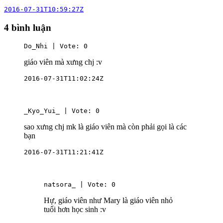
2016-07-31T10:59:27Z
4 bình luận
Do_Nhi | Vote: 0
giáo viên mà xưng chj :v
2016-07-31T11:02:24Z
_Kyo_Yui_ | Vote: 0
sao xưng chj mk là giáo viên mà còn phải gọi là các
bạn
2016-07-31T11:21:41Z
natsora_ | Vote: 0
Hự, giáo viên như Mary là giáo viên nhỏ
tuổi hơn học sinh :v