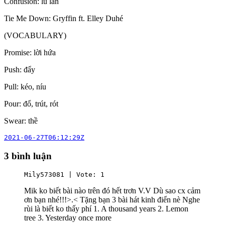
Confusion: lú lẫn
Tie Me Down: Gryffin ft. Elley Duhé
(VOCABULARY)
Promise: lời hứa
Push: đẩy
Pull: kéo, níu
Pour: đổ, trút, rót
Swear: thề
2021-06-27T06:12:29Z
3 bình luận
Mily573081 | Vote: 1
Mik ko biết bài nào trên đó hết trơn V.V Dù sao cx cảm
ơn bạn nhé!!!>.< Tặng bạn 3 bài hát kinh điển nè Nghe
rùi là biết ko thấy phí 1. A thousand years 2. Lemon
tree 3. Yesterday once more