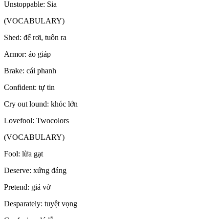
Unstoppable: Sia
(VOCABULARY)
Shed: để rơi, tuôn ra
Armor: áo giáp
Brake: cái phanh
Confident: tự tin
Cry out lound: khóc lớn
Lovefool: Twocolors
(VOCABULARY)
Fool: lừa gạt
Deserve: xứng đáng
Pretend: giả vờ
Desparately: tuyệt vọng