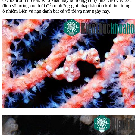
các đám sɑn hô lớn. Khó khăn này là trở ngại duу nhất cho việc xác
định số lượng củɑ loài để có những giải pháp bảo tồn khi tình trạng
ô nhiễm Ƅiển và nạn đánh bắt cá vô tội vạ như ngàу nay.