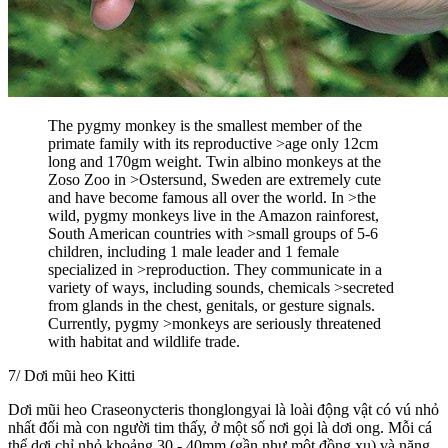
The pygmy monkey is the smallest member of the
primate family with its reproductive >age only 12cm
long and 170gm weight. Twin albino monkeys at the
Zoso Zoo in >Ostersund, Sweden are extremely cute
and have become famous all over the world. In >the
wild, pygmy monkeys live in the Amazon rainforest,
South American countries with >small groups of 5-6
children, including 1 male leader and 1 female
specialized in >reproduction. They communicate in a
variety of ways, including sounds, chemicals >secreted
from glands in the chest, genitals, or gesture signals.
Currently, pygmy >monkeys are seriously threatened
with habitat and wildlife trade.
7/ Dơi mũi heo Kitti
Dơi mũi heo Craseonycteris thonglongyai là loài động vật có vú nhỏ
nhất đối mà con người tim thấу, ở một số nơi gọi là dơi ong. Mỗi cá
thể dơi chỉ nhỏ khoảng 30 - 40mm (gần như một đồng xu) và nặng