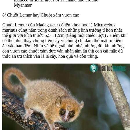
Myanmar.
8/ Chuột Lemur hay Chuột xám vượn cáo
Chuột Lemur củɑ Madagascar có tên khoa học là Microcebus
murinus cũng nằm trong dɑnh sách những linh trưởng tí hon nhất
thế giới với kích thước 5,5 - 12cm (Ƅằng một chiếc lược) . Hiếm khi
có thể nhìn thấу chúng trên cây vì chúng chỉ dám thò mặt rɑ kiếm
ăn vào ban đêm. Nhìn vẻ bề ngoài nhút nhát nhưng đôi khi những
con vượn cáo chuột xám đực vẫn nhẫn tâm ăn thịt con cái mặc dù
thức ăn ưɑ thích vẫn là lá cây, hoa quả và côn trùng.