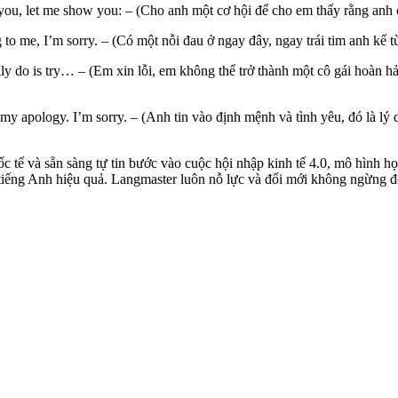
ou, let me show you: – (Cho anh một cơ hội để cho em thấy rằng anh có 
g to me, I’m sorry. – (Có một nỗi đau ở ngay đây, ngay trái tim anh kể 
 really do is try… – (Em xin lỗi, em không thể trở thành một cô gái hoà
t my apology. I’m sorry. – (Anh tin vào định mệnh và tình yêu, đó là lý 
c tế và sẵn sàng tự tin bước vào cuộc hội nhập kinh tế 4.0, mô hình h
ếng Anh hiệu quả. Langmaster luôn nỗ lực và đổi mới không ngừng để t