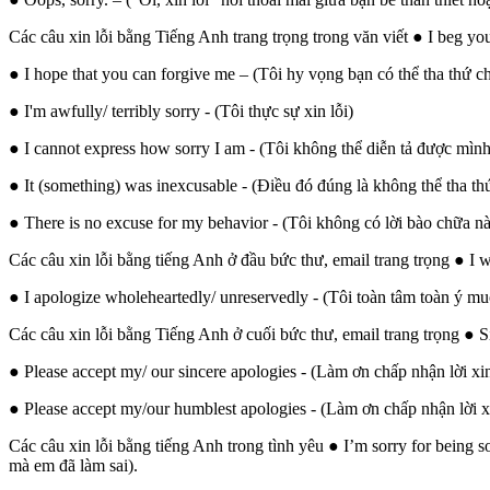
Các câu xin lỗi bằng Tiếng Anh trang trọng trong văn viết ● I beg you
● I hope that you can forgive me – (Tôi hy vọng bạn có thể tha thứ ch
● I'm awfully/ terribly sorry - (Tôi thực sự xin lỗi)
● I cannot express how sorry I am - (Tôi không thể diễn tả được mìn
● It (something) was inexcusable - (Điều đó đúng là không thể tha th
● There is no excuse for my behavior - (Tôi không có lời bào chữa n
Các câu xin lỗi bằng tiếng Anh ở đầu bức thư, email trang trọng ● I 
● I apologize wholeheartedly/ unreservedly - (Tôi toàn tâm toàn ý mu
Các câu xin lỗi bằng Tiếng Anh ở cuối bức thư, email trang trọng ● Si
● Please accept my/ our sincere apologies - (Làm ơn chấp nhận lời xin
● Please accept my/our humblest apologies - (Làm ơn chấp nhận lời xin
Các câu xin lỗi bằng tiếng Anh trong tình yêu ● I’m sorry for being s
mà em đã làm sai).