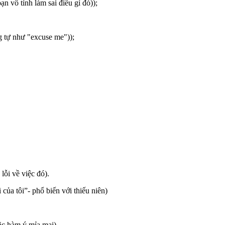
ạn vô tình làm sai điều gì đó));
g tự như "excuse me"));
 lỗi về việc đó).
của tôi”- phổ biến với thiếu niên)
oặc hàm ý mỉa mai)