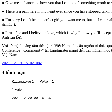
● Give me a chance to show you that I can be of something worth to y
● There is a pain here in my heart ever since you have stopped talkin
● I’m sorry I can’t be the perfect girl you want me to, but all I can
gắng…);
● I trust fate and I believe in love, which is why I know you’ll accep
Anh xin lỗi);
Với sứ mệnh nâng tầm thế hệ trẻ Việt Nam tiếp cận nguồn tri thức quố
Conference - Community" tại Langmaster mang đến trải nghiệm học ti
Việt Nam.
2021-12-19T15:02:08Z
4 bình luận
Kizanaiver2 | Vote: 1
1 vote
2021-12-20T00:16:13Z