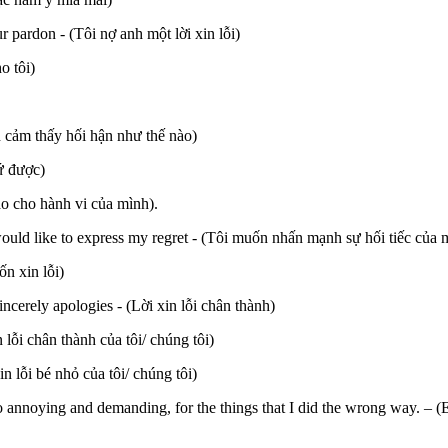
r pardon - (Tôi nợ anh một lời xin lỗi)
o tôi)
h cảm thấy hối hận như thế nào)
ứ được)
ào cho hành vi của mình).
would like to express my regret - (Tôi muốn nhấn mạnh sự hối tiếc của 
ốn xin lỗi)
ncerely apologies - (Lời xin lỗi chân thành)
 lỗi chân thành của tôi/ chúng tôi)
 lỗi bé nhỏ của tôi/ chúng tôi)
o annoying and demanding, for the things that I did the wrong way. – (E