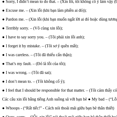
● Sorry, I didn’t mean to do that. – (Xin lỗi, tôi không cố ý làm vậy (b
● Excuse me. – (Xin lỗi (khi bạn làm phiền ai đó));
● Pardon me. – (Xin lỗi (khi bạn muốn ngắt lời ai đó hoặc dùng tươn
● Terribly sorry. – (Vô cùng xin lỗi);
● I have to say sorry you. – (Tôi phải xin lỗi anh);
● I forget it by mistake. – (Tôi sơ ý quên mất);
● I was careless. – (Tôi đã thiếu cẩn thận);
● That’s my fault. – (Đó là lỗi của tôi);
● I was wrong. – (Tôi đã sai);
● I don’t mean to. – (Tôi không cố ý);
● I feel that I should be responsible for that matter. – (Tôi cảm thấy có
Các câu xin lỗi bằng tiếng Anh suồng sã với bạn bè ● My bad – (“Lỗi 
● Whoops - (“Rất tiếc!” - Cách nói thoải mái giữa bạn bè thân thiết)
● Oops, sorry. – (“Ôi, xin lỗi” nói thoải mái giữa bạn bè thân thiết h