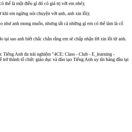
thể là một điều gì đó có giá trị với em nhé);
từ khi em ngừng nói chuyện với anh, anh xin lỗi);
n hảo như anh mong muốn, nhưng tất cả những gì em có thể làm là cố
do tại sao anh biết chắc chắn rằng em sẽ chấp nhận lời xin lỗi từ anh.
ọc Tiếng Anh đa trải nghiệm "4CE: Class - Club - E_learning -
rở thành tổ chức giáo dục và đào tạo Tiếng Anh uy tín hàng đầu tại