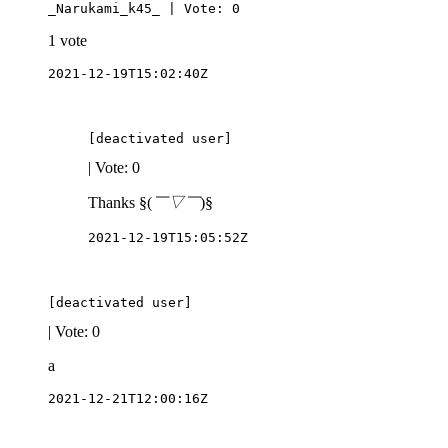
_Narukami_k45_ | Vote: 0
1 vote
2021-12-19T15:02:40Z
[deactivated user]
| Vote: 0
Thanks §(
￣▽￣
)§
2021-12-19T15:05:52Z
[deactivated user]
| Vote: 0
a
2021-12-21T12:00:16Z