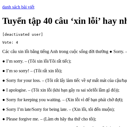
danh sách bài viết
Tuyển tập 40 câu ‘xin lỗi’ hay n
[deactivated user]
Vote: 4
Các câu xin lỗi bằng tiếng Anh trong cuộc sống đời thường ● Sorry. –
● I’m sorry. – (Tôi xin lỗi/Tôi rất tiếc);
● I’m so sorry! – (Tôi rất xin lỗi);
● Sorry for your loss. – (Tôi rất lấy làm tiếc về sự mất mát của cậu/bạ
● I apologise. – (Tôi xin lỗi (khi bạn gây ra sai sót/lỗi lầm gì đó));
● Sorry for keeping you waiting. – (Xin lỗi vì để bạn phải chờ đợi);
● Sorry I’m late/Sorry for being late. – (Xin lỗi, tôi đến muộn);
● Please forgive me. – (Làm ơn hãy tha thứ cho tôi);